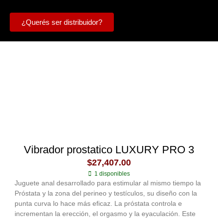
¿Querés ser distribuidor?
Vibrador prostatico LUXURY PRO 3
$
27,407.00
1 disponibles
Juguete anal desarrollado para estimular al mismo tiempo la
Próstata y la zona del perineo y testículos, su diseño con la
punta curva lo hace más eficaz. La próstata controla e
incrementan la erección, el orgasmo y la eyaculación. Este