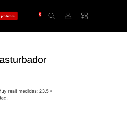
0
s productos
asturbador
Muy real! medidas: 23.5 *
dad,