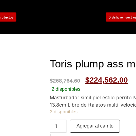
productos
Distribuye nuestro
Toris plump ass m
$
224,562.00
$
268,764.60
2 disponibles
Masturbador simil piel estilo perrito 
13.8cm Libre de ftalatos multi-veloci
2 disponibles
Agregar al carrito