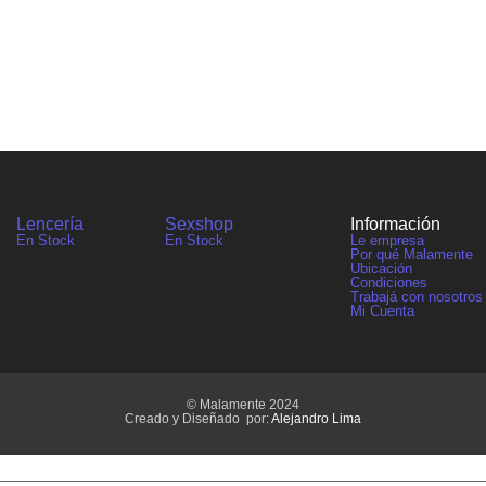
Lencería
Sexshop
Información
En Stock
En Stock
Le empresa
Por qué Malamente
Ubicación
Condiciones
Trabajá con nosotros
Mi Cuenta
© Malamente 2024
Creado y Diseñado por:
Alejandro Lima