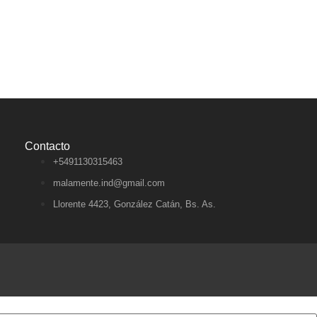
Contacto
+5491130315463
malamente.ind@gmail.com
Llorente 4423, González Catán, Bs. As.