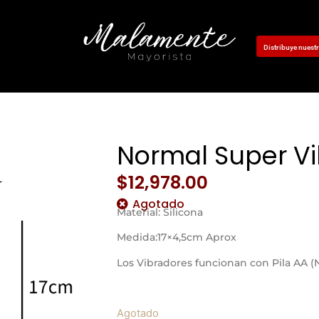
Distribuye nues
Normal Super V
$
12,978.00
Agotado
Material: Silicona
Medida:17×4,5cm Aprox
Los Vibradores funcionan con Pila AA (N
Agotado