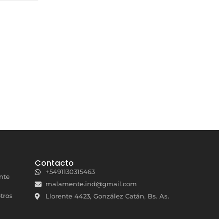
Contacto
+5491130315463
nte
malamente.ind@gmail.com
tros
Llorente 4423, González Catán, Bs. As.