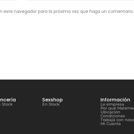
en este navegador para la próxima vez que haga un comentario.
encería
Sexshop
Información
 Stock
En Stock
Le empresa
Por qué Malame
Ubicación
Condiciones
Trabajá con noso
Mi Cuenta