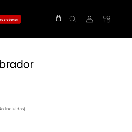
tros productos
ibrador
o Incluidas)