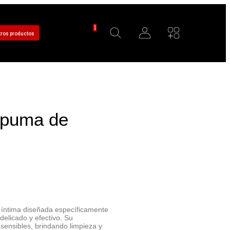
1
tros productos
spuma de
 íntima diseñada específicamente
elicado y efectivo. Su
 sensibles, brindando limpieza y