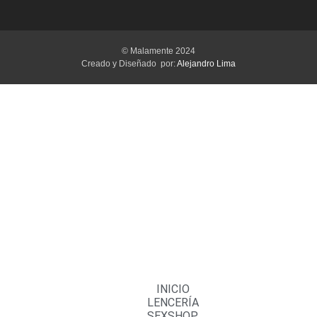
© Malamente 2024
Creado y Diseñado por:
Alejandro Lima
INICIO
LENCERÍA
SEXSHOP