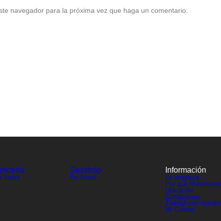
este navegador para la próxima vez que haga un comentario.
encería
Sexshop
Información
n Stock
En Stock
Le empresa
Por qué Malamente
Ubicación
Condiciones
Trabajá con nosotr
Mi Cuenta