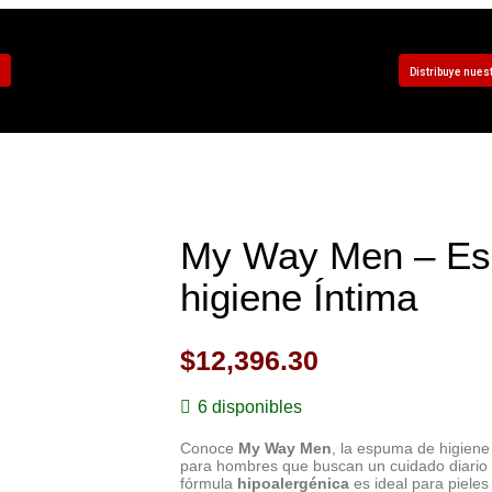
Distribuye nues
My Way Men – E
higiene Íntima
$
12,396.30
6 disponibles
Conoce
My Way Men
, la espuma de higiene
para hombres que buscan un cuidado diario d
fórmula
hipoalergénica
es ideal para pieles