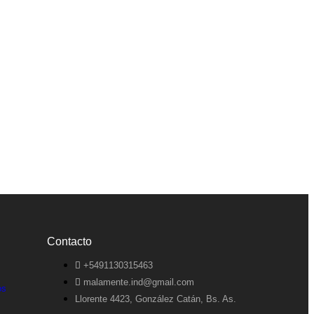
Contacto
+5491130315463
malamente.ind@gmail.com
os
Llorente 4423, González Catán, Bs. As.