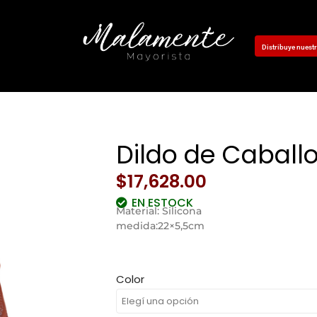
Distribuye nues
Dildo de Caball
$
17,628.00
EN ESTOCK
Material: Silicona
medida:22×5,5cm
Color