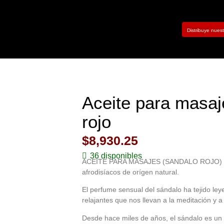
Distribuye nues
Aceite para masa
rojo
$
8,930.25
36 disponibles
ACEITE PARA MASAJES (SANDALO ROJO) Con
afrodisíacos de orígen natural.
El perfume sensual del sándalo ha tejido le
relajantes que nos llevan a la meditación y a 
Desde hace miles de años, el sándalo es un 