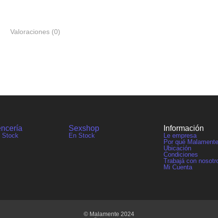
Valoraciones (0)
ncería
Sexshop
Información
 Stock
En Stock
Le empresa
Por qué Malament
Ubicación
Condiciones
Trabajá con nosotr
Mi Cuenta
© Malamente 2024