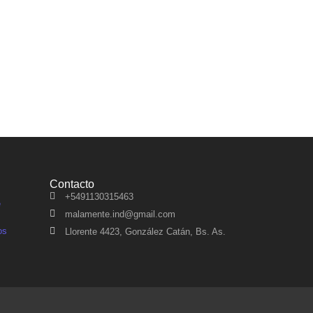
Contacto
+5491130315463
e
malamente.ind@gmail.com
os
Llorente 4423, González Catán, Bs. As.