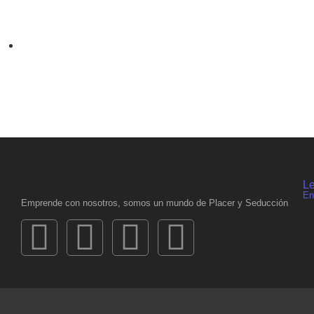
Le
En
Emprende con nosotros, somos un mundo de Placer y Seducción