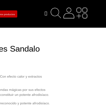
tros productos
jes Sandalo
 efecto calor y extractos
yendas mágicas por sus efectos
constituir un potente afrodisíaco.
reconocido y potente afrodisíaco.