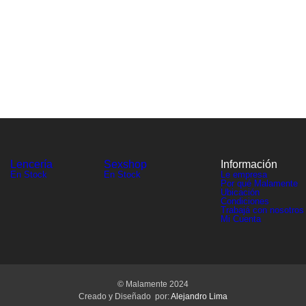
Lencería
Sexshop
Información
En Stock
En Stock
Le empresa
Por qué Malamente
Ubicación
Condiciones
Trabajá con nosotros
Mi Cuenta
© Malamente 2024
Creado y Diseñado por:
Alejandro Lima