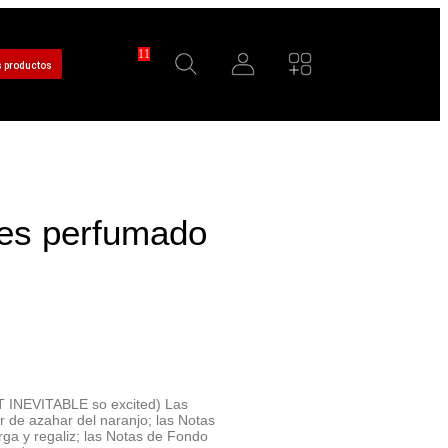
11
s productos
jes perfumado
NEVITABLE so excited) Las
or de azahar del naranjo; las Notas
ga y regaliz; las Notas de Fondo