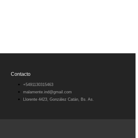
Contacto
+5491130315463
malamente.ind@gmail.com
Llorente 4423, González Catán, Bs. As.