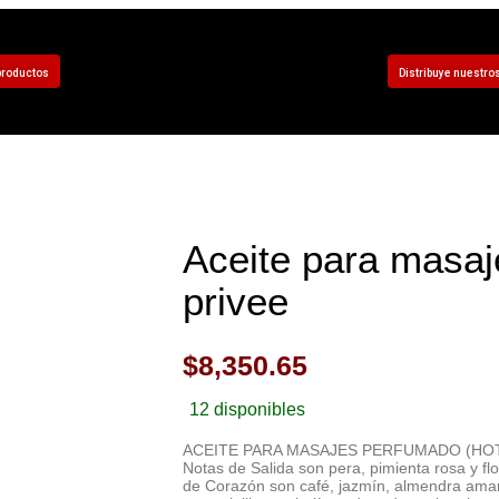
productos
Distribuye nuestro
Aceite para masa
privee
$
8,350.65
12 disponibles
ACEITE PARA MASAJES PERFUMADO (HOT I
Notas de Salida son pera, pimienta rosa y fl
de Corazón son café, jazmín, almendra amar